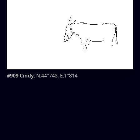
#909 Cindy
, N.44°748, E.1°814