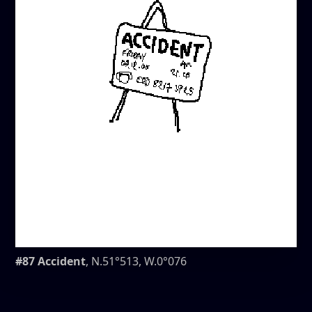
#87 Accident
, N.51°513, W.0°076