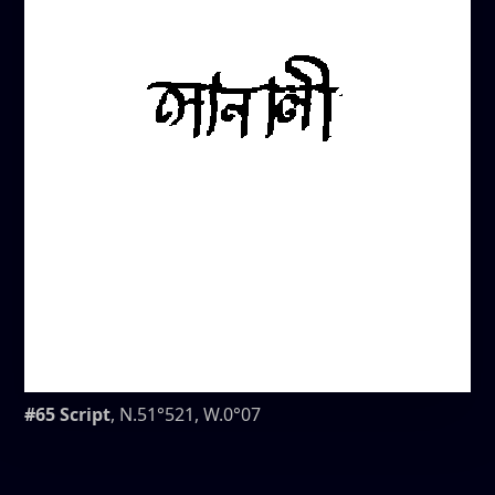
#65 Script
, N.51°521, W.0°07